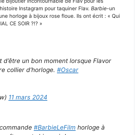
 bijoutier incontournable de Flav pour les
 histoire Instagram pour taquiner Flav.
Barbie
-un
ne horloge à bijoux rose floue. Ils ont écrit : « Qui
AL CE SOIR ?!? »
nt d’être un bon moment lorsque Flavor
pre collier d’horloge.
#Oscar
ow)
11 mars 2024
une commande
#BarbieLeFilm
horloge à