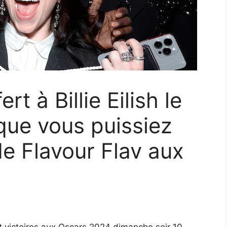
rt à Billie Eilish le
que vous puissiez
de Flavour Flav aux
t victoires aux Oscars 2024 dimanche soir 10