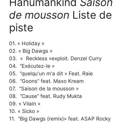
Hanumankind
Saison
de mousson
Liste de
piste
01. « Holiday »
02. « Big Dawgs »
03. ⁠ « Reckless »exploit. Denzel Curry
04. ⁠ ”Exécutez-le »
05. ⁠ ”quelqu'un m'a dit » Feat. Raie
06. ⁠ ”Goons” feat. Maxo Kream
07. ⁠ ”Saison de la mousson »
08. ⁠ ”Cause” feat. Rudy Mukta
09. « Vilain »
10. « Sicko »
11. ⁠ ”Big Dawgs (remix)» feat. ASAP Rocky