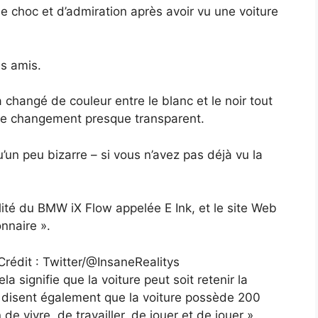
e choc et d’admiration après avoir vu une voiture
es amis.
a changé de couleur entre le blanc et le noir tout
u le changement presque transparent.
u’un peu bizarre – si vous n’avez pas déjà vu la
nnalité du BMW iX Flow appelée E Ink, et le site Web
nnaire ».
Crédit : Twitter/@InsaneRealitys
ela signifie que la voiture peut soit retenir la
ils disent également que la voiture possède 200
de vivre, de travailler, de jouer et de jouer ».