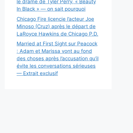
le drame de Tyler Perry, « Beauty
In Black » — on sait pourquoi
Chicago Fire licencie l’acteur Joe
Minoso (Cruz) après le départ de
LaRoyce Hawkins de Chicago P.D.
Married at First Sight sur Peacock
: Adam et Marissa vont au fond
des choses après l’accusation qu’il
évite les conversations sérieuses
— Extrait exclusif