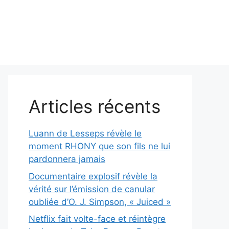
Articles récents
Luann de Lesseps révèle le
moment RHONY que son fils ne lui
pardonnera jamais
Documentaire explosif révèle la
vérité sur l’émission de canular
oubliée d’O. J. Simpson, « Juiced »
Netflix fait volte-face et réintègre