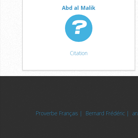
Abd al Malik
Citation
Proverbe Français |
Bernard Frédéric |
a