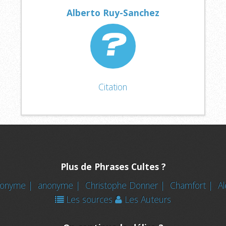
Alberto Ruy-Sanchez
Citation
Plus de Phrases Cultes ?
nonyme |
anonyme |
Christophe Donner |
Chamfort |
Al
Les sources
Les Auteurs