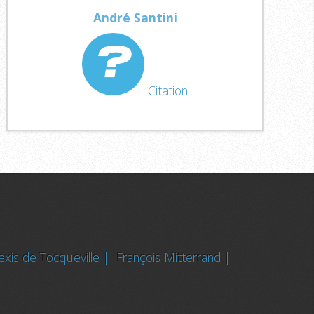
André Santini
Citation
exis de Tocqueville |
François Mitterrand |