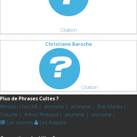
Citation
Christiane Baroche
Citation
Plus de Phrases Cultes ?
Winston Churchill |
anonyme |
anonyme |
Bob Marley |
Coluche |
Arthur Rimbaud |
anonyme |
anonyme |
Les sources
Les Auteurs