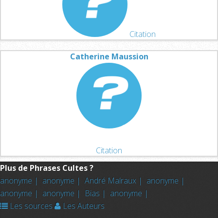
Citation
Catherine Maussion
Citation
Plus de Phrases Cultes ?
anonyme |
anonyme |
André Malraux |
anonyme |
anonyme |
anonyme |
Bias |
anonyme |
Les sources
Les Auteurs