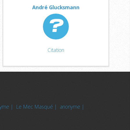
André Glucksmann
Citation
nyme |
Le Mec Masqué |
anonyme |