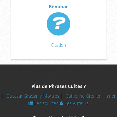
Bénabar
Citation
Plus de Phrases Cultes ?
d |
Baltasar Gracian y Morales |
Catherine Grenier |
ano
Les sources
Les Auteurs