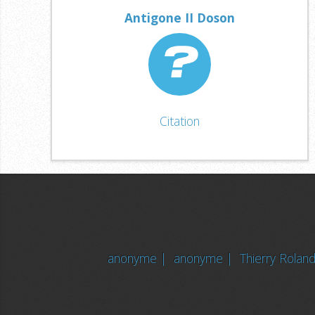
Antigone II Doson
Citation
anonyme |
anonyme |
Thierry Rolan