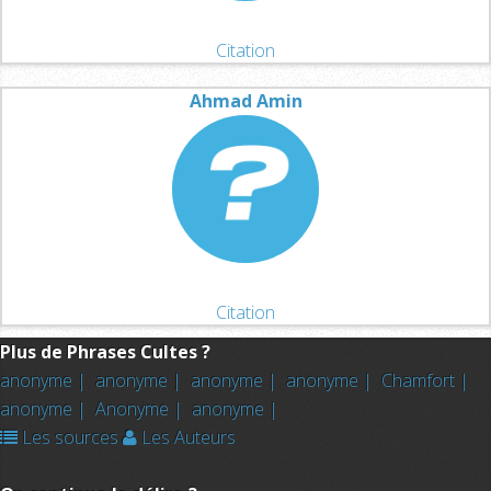
Citation
Ahmad Amin
Citation
Plus de Phrases Cultes ?
anonyme |
anonyme |
anonyme |
anonyme |
Chamfort |
anonyme |
Anonyme |
anonyme |
Les sources
Les Auteurs