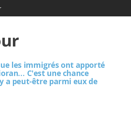
r
our
 que les immigrés ont apporté
 Cioran… C'est une chance
 y a peut-être parmi eux de