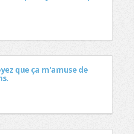
croyez que ça m'amuse de
ns.