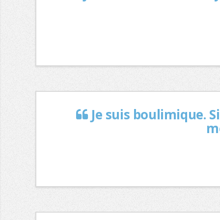
Je suis boulimique. S
mo