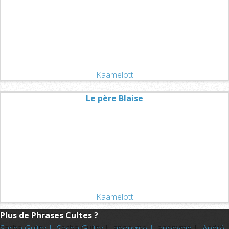
Kaamelott
Le père Blaise
Kaamelott
Plus de Phrases Cultes ?
Sacha Guitry |
Sacha Guitry |
anonyme |
anonyme |
André