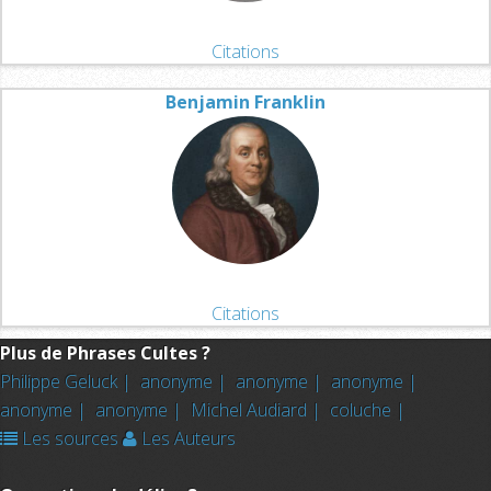
Citations
Benjamin Franklin
Citations
Plus de Phrases Cultes ?
Philippe Geluck |
anonyme |
anonyme |
anonyme |
anonyme |
anonyme |
Michel Audiard |
coluche |
Les sources
Les Auteurs