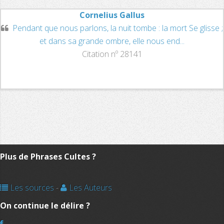
Cornelius Gallus
Pendant que nous parlons, la nuit tombe : la mort Se glisse ;
et dans sa grande ombre, elle nous end...
Citation nº 28141
Plus de Phrases Cultes ?
Les sources
-
Les Auteurs
On continue le délire ?