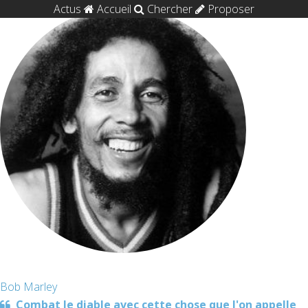
Actus
Accueil
Chercher
Proposer
Bob Marley
Combat le diable avec cette chose que l'on appelle