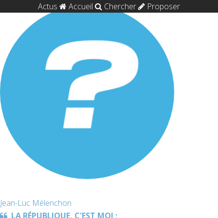
Actus
Accueil
Chercher
Proposer
Jean-Luc Mélenchon
LA RÉPUBLIQUE, C'EST MOI ;