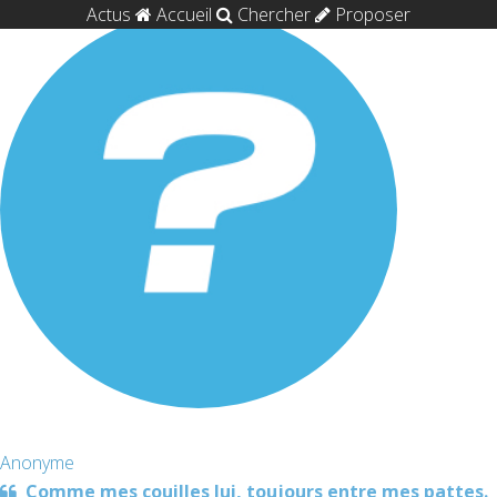
Actus
Accueil
Chercher
Proposer
Anonyme
Comme mes couilles lui, toujours entre mes pattes.