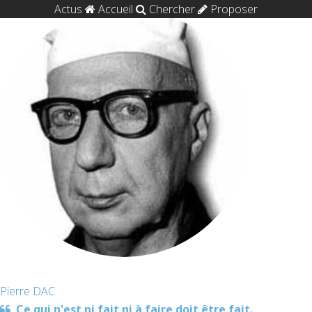
Actus
Accueil
Chercher
Proposer
Pierre DAC
Ce qui n'est ni fait ni à faire doit être fait.