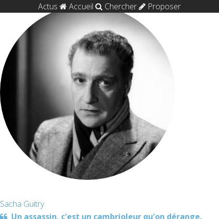
Actus
Accueil
Chercher
Proposer
Sacha Guitry
Un assassin, c'est un cambrioleur qu'on dérange.