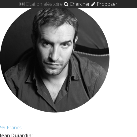
Citation aléatoire
Chercher
Proposer
99 Francs
Jean Dujardin
: