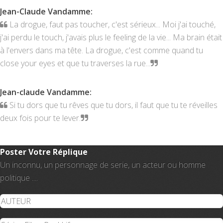
Jean-Claude Vandamme
:
La drogue, faut pas toucher, c'est sérieux... Moi j'ai touché,
j'ai perdu le touch, j'avais plus le feeling de la vie... Ma brain était
à l'envers dans ma tête. La drogue, c'est comme quand tu
close your eyes et que tu traverses la rue...
Jean-claude Vandamme
:
Si tu dors que tu rêves que tu dors, il faut que tu te réveilles
deux fois pour te lever.
Poster Votre Réplique
Un inconnu, un personnage de serie, un acteur ou homme
politique ....