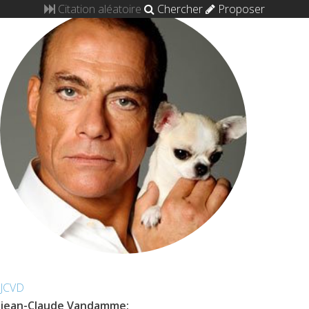
Citation aléatoire
Chercher
Proposer
JCVD
jean-Claude Vandamme
: