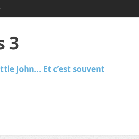
r
s 3
ittle John… Et c’est souvent