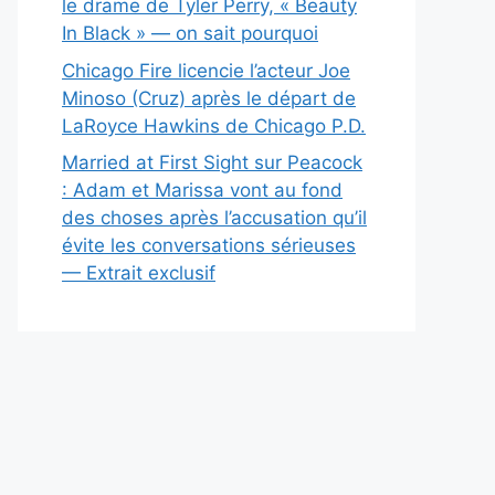
le drame de Tyler Perry, « Beauty
In Black » — on sait pourquoi
Chicago Fire licencie l’acteur Joe
Minoso (Cruz) après le départ de
LaRoyce Hawkins de Chicago P.D.
Married at First Sight sur Peacock
: Adam et Marissa vont au fond
des choses après l’accusation qu’il
évite les conversations sérieuses
— Extrait exclusif