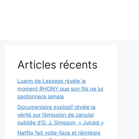
Articles récents
Luann de Lesseps révèle le
moment RHONY que son fils ne lui
pardonnera jamais
Documentaire explosif révèle la
vérité sur l’émission de canular
oubliée d’O. J. Simpson, « Juiced »
Netflix fait volte-face et réintègre