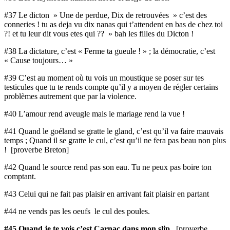
#37 Le dicton » Une de perdue, Dix de retrouvées » c’est des
conneries ! tu as deja vu dix nanas qui t’attendent en bas de chez toi
?! et tu leur dit vous etes qui ?? » bah les filles du Dicton !
#38 La dictature, c’est « Ferme ta gueule ! » ; la démocratie, c’est
« Cause toujours… »
#39 C’est au moment où tu vois un moustique se poser sur tes
testicules que tu te rends compte qu’il y a moyen de régler certains
problèmes autrement que par la violence.
#40 L’amour rend aveugle mais le mariage rend la vue !
#41 Quand le goéland se gratte le gland, c’est qu’il va faire mauvais
temps ; Quand il se gratte le cul, c’est qu’il ne fera pas beau non plus
! [proverbe Breton]
#42 Quand le source rend pas son eau. Tu ne peux pas boire ton
comptant.
#43 Celui qui ne fait pas plaisir en arrivant fait plaisir en partant
#44 ne vends pas les oeufs le cul des poules.
#45 Quand je te vois c’est Carnac dans mon slip .
[proverbe