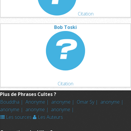
Citation
Bob Toski
Citation
Plus de Phrases Cultes ?
Bouddha |
Anonyme |
anonyme |
Omar Sy |
anonyme |
anonyme |
anonyme |
anonyme |
Les sources
Les Auteurs