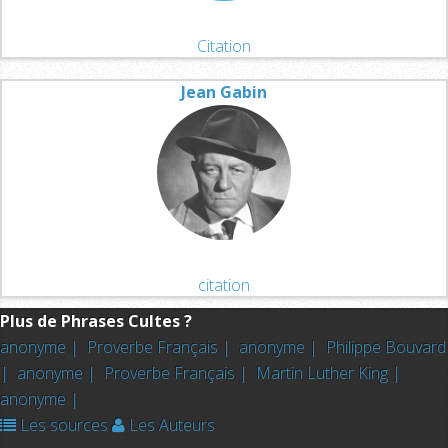
Citation
Jean Gabin
citation
Plus de Phrases Cultes ?
anonyme |
Proverbe Français |
anonyme |
Philippe Bouvard
|
anonyme |
Proverbe Français |
Martin Luther King |
anonyme |
Les sources
Les Auteurs