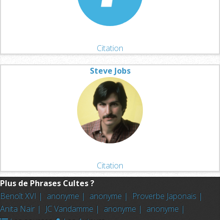
Citation
Steve Jobs
Citation
Plus de Phrases Cultes ?
Benoît XVI |
anonyme |
anonyme |
Proverbe Japonais |
Anita Nair |
JC Vandamme |
anonyme |
anonyme |