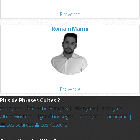
Proverbe
Romain Marini
Proverbe
Plus de Phrases Cultes ?
anonyme |
Proverbe Français |
anonyme |
anonyme |
Albert Einstein |
Igor d'hossegor |
anonyme |
anonyme |
Les sources
Les Auteurs