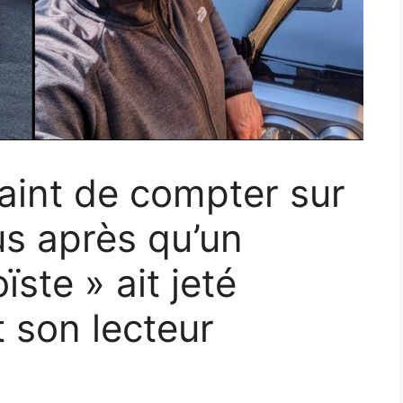
int de compter sur
bus après qu’un
ste » ait jeté
 son lecteur