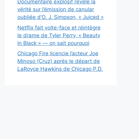
Documentaire explosif révèle la
vérité sur l’émission de canular
oubliée d’O. J. Simpson, « Juiced »
Netflix fait volte-face et réintègre
le drame de Tyler Perry, « Beauty
In Black » — on sait pourquoi
Chicago Fire licencie l’acteur Joe
Minoso (Cruz) après le départ de
LaRoyce Hawkins de Chicago P.D.